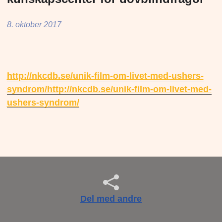
8. oktober 2017
http://nkcdb.se/unik-film-om-livet-med-ushers-
syndrom/http://nkcdb.se/unik-film-om-livet-med-
ushers-syndrom/
Del med andre