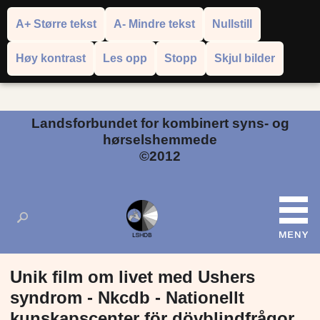
A+ Større tekst
A- Mindre tekst
Nullstill
Høy kontrast
Les opp
Stopp
Skjul bilder
Powered by
Translate
Landsforbundet for kombinert syns- og
hørselshemmede
©2012
Unik film om livet med Ushers
syndrom - Nkcdb - Nationellt
kunskapscenter för dövblindfrågor