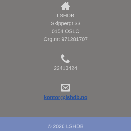
LSHDB
Skippergt 33
0154 OSLO
Org.nr:
971281707
22413424
kontor@lshdb.no
© 2026 LSHDB