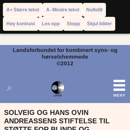
A+ Større tekst
A- Mindre tekst
Nullstill
Høy kontrast
Les opp
Stopp
Skjul bilder
Powered by
Translate
Landsforbundet for kombinert syns- og
hørselshemmede
©2012
SOLVEIG OG HANS OVIN
ANDREASSENS STIFTELSE TIL
STØTTE FOR BLINDE OG