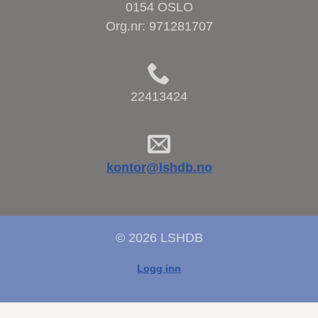
0154 OSLO
Org.nr:
971281707
22413424
kontor@lshdb.no
© 2026 LSHDB
Logg inn