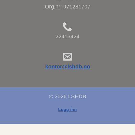
Org.nr:
971281707
22413424
kontor@lshdb.no
© 2026 LSHDB
Logg inn