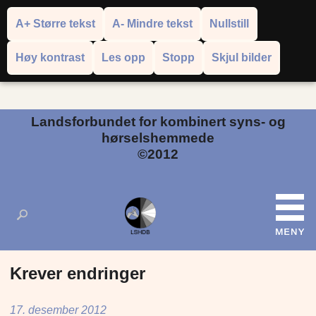
A+ Større tekst
A- Mindre tekst
Nullstill
Høy kontrast
Les opp
Stopp
Skjul bilder
Powered by
Translate
Landsforbundet for kombinert syns- og
hørselshemmede
©2012
Krever endringer
17. desember 2012