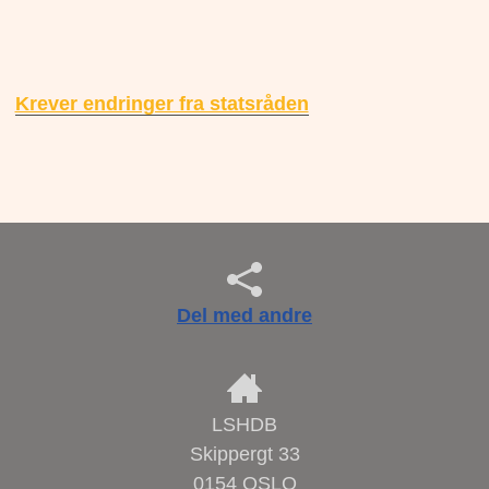
Krever endringer fra statsråden
Del med andre
LSHDB
Skippergt 33
0154 OSLO