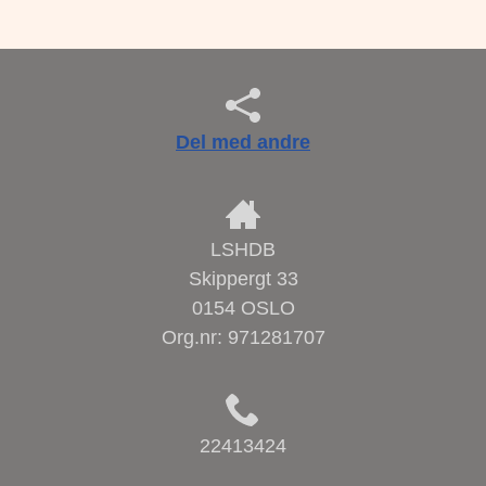
Del med andre
LSHDB
Skippergt 33
0154 OSLO
Org.nr:
971281707
22413424