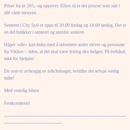
Priser fra kr 265,- og oppover. Ellers så er det prisene som står i
allè càrte menyen.
Senteret i City Syd er oppe til 20.00 fredag og 18.00 lørdag. Det er
en del butikker i senteret og utenfor senteret.
Håper «alle» kan bidra med å informere andre elever og personale
fra Vikhov – tiden, at det skal være feiring den helgen. På forhånd,
takk for hjelpen!
De som er avhengig av tolk/ledsager, bestiller det selvpå vanlig
måte!
Med vennlig hilsen
Festkomiteen!
------------------------------------------------------------------------------------
----------------------------------------