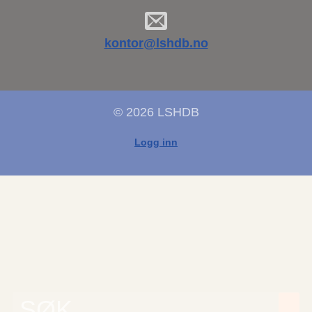
kontor@lshdb.no
© 2026 LSHDB
Logg inn