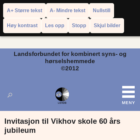
A+ Større tekst
A- Mindre tekst
Nullstill
Høy kontrast
Les opp
Stopp
Skjul bilder
Powered by
Translate
Landsforbundet for kombinert syns- og
hørselshemmede
©2012
Invitasjon til Vikhov skole 60 års
jubileum