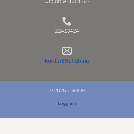
Org.nr:
971281707
22413424
kontor@lshdb.no
© 2026 LSHDB
Logg inn