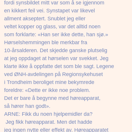
fordi synsbildet mitt var som å se igjennom
en kikkert feil vei. Synstapet var likevel
allment akseptert. Snublet jeg eller
veltet kopper og glass, var det alltid noen
som forklarte: «Han ser ikke dette, han sjø.»
Hørselshemmingen ble merkbar fra
10-årsalderen. Det skjedde ganske plutselig
at jeg oppdaget at hørselen var svekket. Jeg
klarte ikke å oppfatte det som ble sagt. Legene
ved ØNH-avdelingen på Regionsykehuset
i Trondheim beroliget mine bekymrede
foreldre: «Dette er ikke noe problem.
Det er bare å begynne med høreapparat,
så hører han godt».
ARNE: Fikk du noen hjelpemidler da?
 Jeg fikk høreapparat. Men det hadde
jeg ingen nytte eller effekt av. Høreapparatet