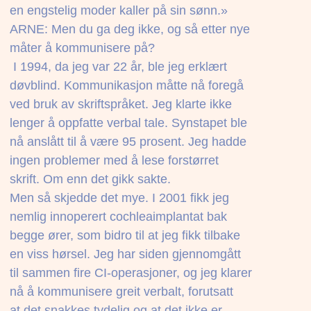
en engstelig moder kaller på sin sønn.»
ARNE: Men du ga deg ikke, og så etter nye
måter å kommunisere på?
 I 1994, da jeg var 22 år, ble jeg erklært
døvblind. Kommunikasjon måtte nå foregå
ved bruk av skriftspråket. Jeg klarte ikke
lenger å oppfatte verbal tale. Synstapet ble
nå anslått til å være 95 prosent. Jeg hadde
ingen problemer med å lese forstørret
skrift. Om enn det gikk sakte.
Men så skjedde det mye. I 2001 fikk jeg
nemlig innoperert cochleaimplantat bak
begge ører, som bidro til at jeg fikk tilbake
en viss hørsel. Jeg har siden gjennomgått
til sammen fire CI-operasjoner, og jeg klarer
nå å kommunisere greit verbalt, forutsatt
at det snakkes tydelig og at det ikke er