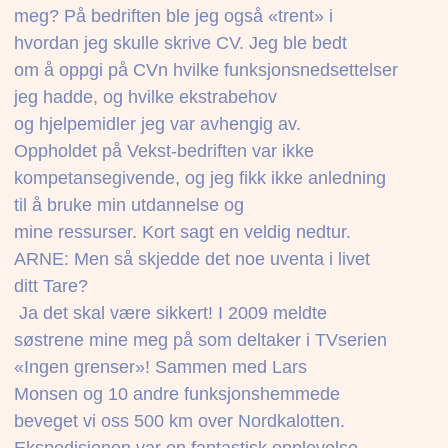
meg? På bedriften ble jeg også «trent» i
hvordan jeg skulle skrive CV. Jeg ble bedt
om å oppgi på CVn hvilke funksjonsnedsettelser
jeg hadde, og hvilke ekstrabehov
og hjelpemidler jeg var avhengig av.
Oppholdet på Vekst-bedriften var ikke
kompetansegivende, og jeg fikk ikke anledning
til å bruke min utdannelse og
mine ressurser. Kort sagt en veldig nedtur.
ARNE: Men så skjedde det noe uventa i livet
ditt Tare?
 Ja det skal være sikkert! I 2009 meldte
søstrene mine meg på som deltaker i TVserien
«Ingen grenser»! Sammen med Lars
Monsen og 10 andre funksjonshemmede
beveget vi oss 500 km over Nordkalotten.
Ekspedisjonen var en fantastisk opplevelse