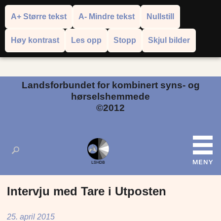
A+ Større tekst
A- Mindre tekst
Nullstill
Høy kontrast
Les opp
Stopp
Skjul bilder
Powered by
Translate
Landsforbundet for kombinert syns- og
hørselshemmede
©2012
Intervju med Tare i Utposten
25. april 2015