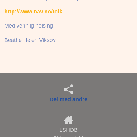
http://www.nav.no/tolk
Med vennlig helsing
Beathe Helen Viksøy
Del med andre
LSHDB