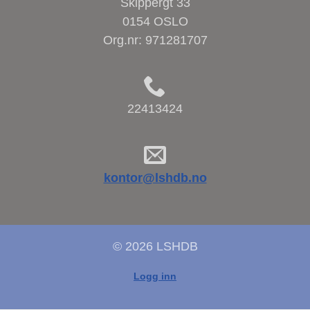
Skippergt 33
0154 OSLO
Org.nr:
971281707
22413424
kontor@lshdb.no
© 2026 LSHDB
Logg inn