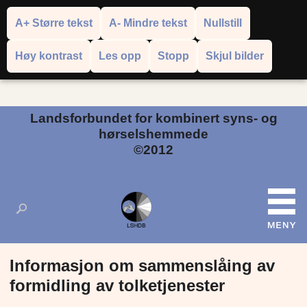
A+ Større tekst
A- Mindre tekst
Nullstill
Høy kontrast
Les opp
Stopp
Skjul bilder
Powered by
Translate
Landsforbundet for kombinert syns- og
hørselshemmede
©2012
Informasjon om sammenslåing av
formidling av tolketjenester