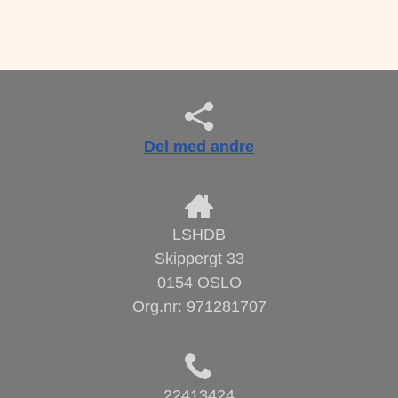
Del med andre
LSHDB
Skippergt 33
0154 OSLO
Org.nr:
971281707
22413424