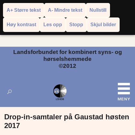
A+ Større tekst
A- Mindre tekst
Nullstill
Høy kontrast
Les opp
Stopp
Skjul bilder
Powered by
Translate
Landsforbundet for kombinert syns- og
hørselshemmede
©2012
Drop-in-samtaler på Gaustad høsten
2017