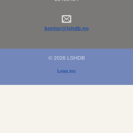
kontor@lshdb.no
© 2026 LSHDB
Logg inn